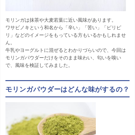
i
g
a
モリンガは抹茶や大麦若葉に近い風味があります。
t
ワサビノキという和名から「辛い」「苦い」「ピリピ
i
o
リ」などのイメージをもっている方もいるかもしれませ
n
ん。
牛乳やヨーグルトに混ぜるとわかりづらいので、今回は
モリンガパウダーだけをそのまま味わい、匂いを嗅い
で、風味を検証してみました。
モリンガパウダーはどんな味がするの？