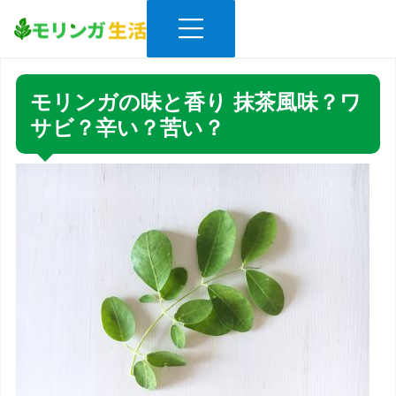
S
S
S
k
k
k
モ
i
i
i
モ
p
p
p
リ
リ
ン
t
t
t
ン
モリンガの味と香り 抹茶風味？ワ
ガ
o
o
o
生
ガ
サビ？辛い？苦い？
活
m
h
s
生
a
e
i
活
i
a
t
n
d
e
c
e
f
o
r
o
n
r
o
t
i
t
e
g
e
n
h
r
t
t
n
a
v